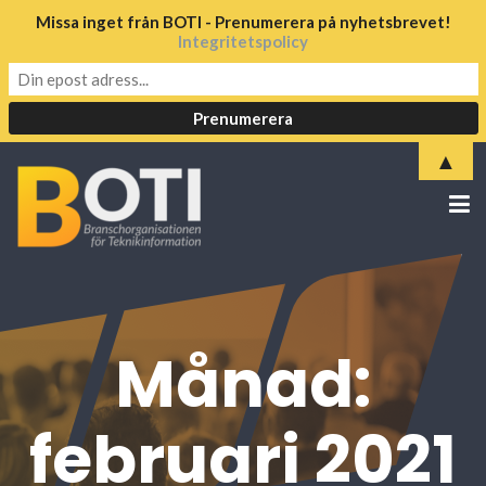
Missa inget från BOTI - Prenumerera på nyhetsbrevet!
Integritetspolicy
▲
Månad:
februari 2021