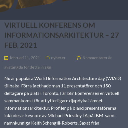
VIRTUELL KONFERENS OM
INFORMATIONSARKITEKTUR – 27
FEB, 2021
februari 11, 2021
nyheter
Kommentarer är
avstängda för detta inlägg
Nu är populära World Information Architecture day (WIAD)
tillbaka. Förra året hade man 11 presentatörer och 150
deltagare på plats i Toronto. I år blir konferensen en virtuell
sammankomst för att ytterligare djupdyka i ämnet
informationsarkitektur. Profiler på bland presentatörerna
inkluderar keynote av Michael Priestley, IA på IBM, samt
namnkunniga Keith Schengili-Roberts. Saxat från