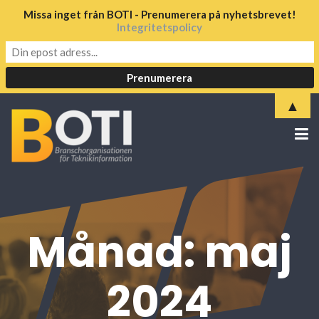
Missa inget från BOTI - Prenumerera på nyhetsbrevet!
Integritetspolicy
▲
Månad:
maj
2024