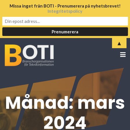
Missa inget från BOTI - Prenumerera på nyhetsbrevet!
Integritetspolicy
▲
Månad:
mars
2024